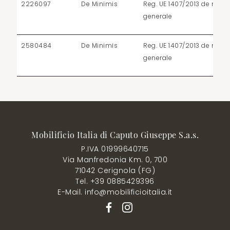
2226097
De Minimis
Reg. UE 1407/2013 de mini
generale
2580484
De Minimis
Reg. UE 1407/2013 de mini
generale
Mobilificio Italia di Caputo Giuseppe S.a.s.
P.IVA 01999640715
Via Manfredonia Km. 0, 700
71042 Cerignola (FG)
Tel. +39 0885429396
E-Mail. info@mobilificioitalia.it