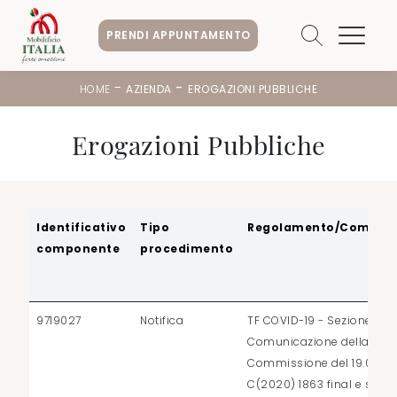
PRENDI APPUNTAMENTO
-
-
HOME
AZIENDA
EROGAZIONI PUBBLICHE
Erogazioni Pubbliche
Identificativo
Tipo
Regolamento/Comunic
componente
procedimento
9719027
Notifica
TF COVID-19 - Sezione 3.1 d
Comunicazione della
Commissione del 19.03.2
C(2020) 1863 final e succ