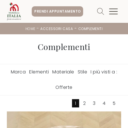
PRENDI APPUNTAMENTO
-
-
HOME
ACCESSORI CASA
COMPLEMENTI
Complementi
Marca
Elementi
Materiale
Stile
I più visti a :
Offerte
1
2
3
4
5