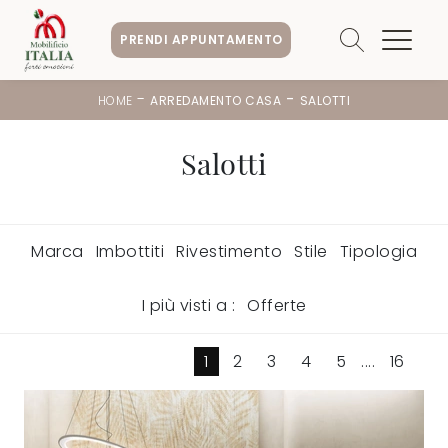
PRENDI APPUNTAMENTO
-
-
HOME
ARREDAMENTO CASA
SALOTTI
Salotti
Marca
Imbottiti
Rivestimento
Stile
Tipologia
I più visti a :
Offerte
1
2
3
4
5
....
16