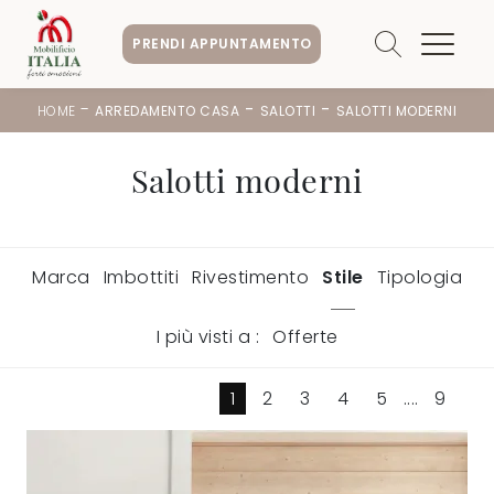
PRENDI APPUNTAMENTO
-
-
-
HOME
ARREDAMENTO CASA
SALOTTI
SALOTTI MODERNI
Salotti moderni
Marca
Imbottiti
Rivestimento
Stile
Tipologia
I più visti a :
Offerte
1
2
3
4
5
....
9