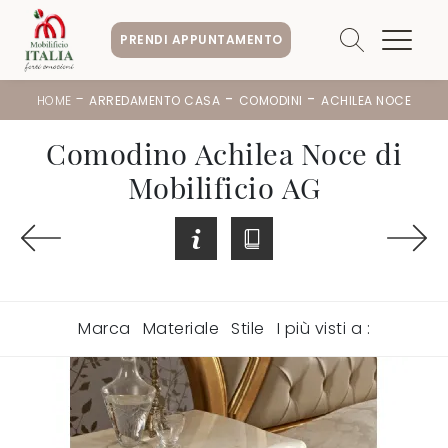
PRENDI APPUNTAMENTO
-
-
-
HOME
ARREDAMENTO CASA
COMODINI
ACHILEA NOCE
Comodino Achilea Noce di
Mobilificio AG
Marca
Materiale
Stile
I più visti a :