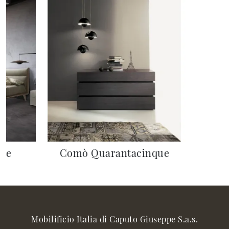
tte
Comò Quarantacinque
Mobilificio Italia di Caputo Giuseppe S.a.s.