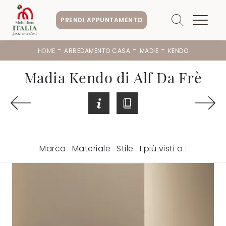
PRENDI APPUNTAMENTO
-
-
-
HOME
ARREDAMENTO CASA
MADIE
KENDO
Madia Kendo di Alf Da Frè
Marca
Materiale
Stile
I più visti a :