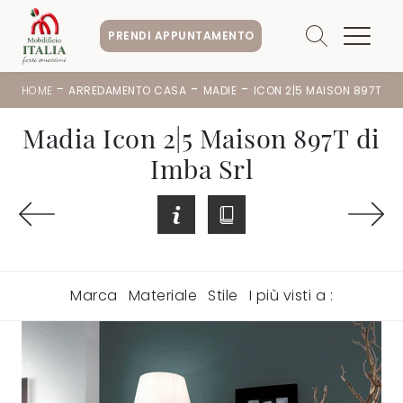
PRENDI APPUNTAMENTO
-
-
-
HOME
ARREDAMENTO CASA
MADIE
ICON 2|5 MAISON 897T
Madia Icon 2|5 Maison 897T di
Imba Srl
Marca
Materiale
Stile
I più visti a :