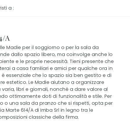
isti a :
4/A
lle Madie per il soggiorno o per la sala da
nde dallo spazio libero, ma coinvolge anche lo
mbiente e le proprie necessità. Tieni presente che
erai a casa familiari e amici per qualche ora in
è essenziale che lo spazio sia ben gestito e di
re estetico. Le Madie aiutano a organizzare
 varia, libri e giornali, nonché a dare valore al
do ottimamente doti di funzionalità e stile. Per
 o una sala da pranzo che si rispetti, opta per
 Marte 614/A di Imba Srl in legno tra le
omposizioni classiche della firma.