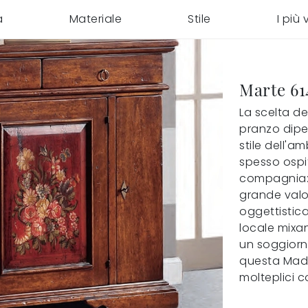
a
Materiale
Stile
I più v
Marte 61
La scelta de
pranzo dipe
stile dell'a
spesso ospit
compagnia: 
grande valo
oggettistica
locale mixan
un soggiorno
questa Madia
molteplici c