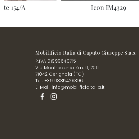
rte 154/A
Icon IM4329
Mobilificio Italia di Caputo Giuseppe S.a.s.
P.IVA 01999640715
Via Manfredonia Km. 0, 700
71042 Cerignola (FG)
Tel. +39 0885429396
E-Mail. info@mobilificioitalia.it