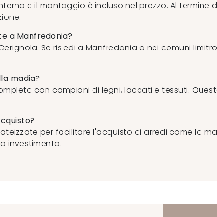
interno e il montaggio è incluso nel prezzo. Al termine 
zione.
nte a Manfredonia?
di Cerignola. Se risiedi a Manfredonia o nei comuni limit
.
ella madia?
ompleta con campioni di legni, laccati e tessuti. Questo 
acquisto?
 rateizzate per facilitare l'acquisto di arredi come la 
tuo investimento.