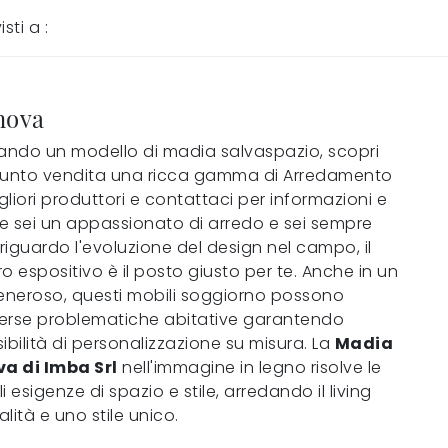
isti a :
nova
cando un modello di madia salvaspazio, scopri
punto vendita una ricca gamma di Arredamento
liori produttori e contattaci per informazioni e
Se sei un appassionato di arredo e sei sempre
iguardo l'evoluzione del design nel campo, il
o espositivo è il posto giusto per te. Anche in un
generoso, questi mobili soggiorno possono
iverse problematiche abitative garantendo
ibilità di personalizzazione su misura. La
Madia
a di Imba Srl
nell'immagine in legno risolve le
i esigenze di spazio e stile, arredando il living
lità e uno stile unico.