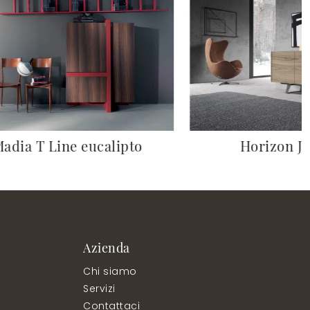
adia T Line eucalipto
Horizon Jo
Azienda
Chi siamo
Servizi
Contattaci