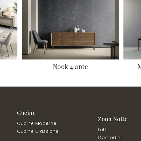
Nook 4 ante
M
Cucine
Zona Notte
Cucine Moderne
Letti
Cucine Classiche
Comodini