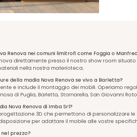
Nova Renova nei comuni limitrofi come Foggia o Manfre
ova direttamente presso il nostro show room situato i
ateriali nella nostra materioteca.
niture della madia Nova Renova se vivo a Barletta?
amente e include il montaggio dei mobili. Operiamo re
sa di Puglia, Barletta, Stornarella, San Giovanni Rot
adia Nova Renova di Imba Srl?
 progettazione 3D che permettono di personalizzare l
a disposizione per adattare il mobile alle vostre specifi
 nel prezzo?