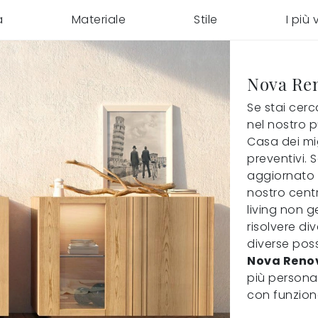
a
Materiale
Stile
I più v
Nova Re
Se stai cer
nel nostro 
Casa dei mig
preventivi. 
aggiornato r
nostro centr
living non 
risolvere d
diverse poss
Nova Renov
più personal
con funziona