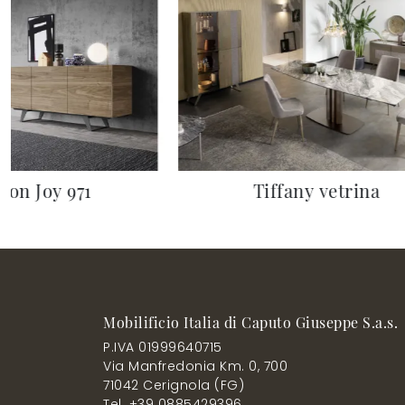
zon Joy 971
Tiffany vetrina
Mobilificio Italia di Caputo Giuseppe S.a.s.
P.IVA 01999640715
Via Manfredonia Km. 0, 700
71042 Cerignola (FG)
Tel. +39 0885429396