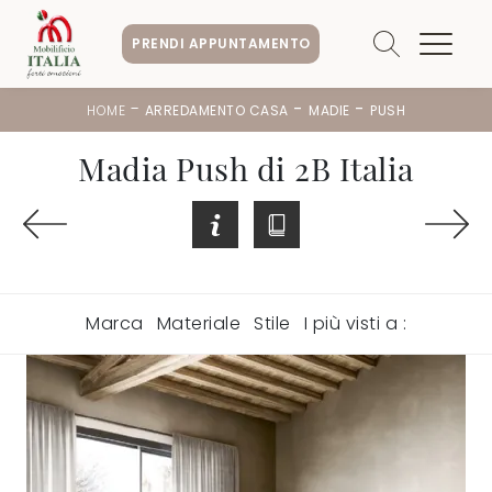
PRENDI APPUNTAMENTO
-
-
-
HOME
ARREDAMENTO CASA
MADIE
PUSH
Madia Push di 2B Italia
Marca
Materiale
Stile
I più visti a :