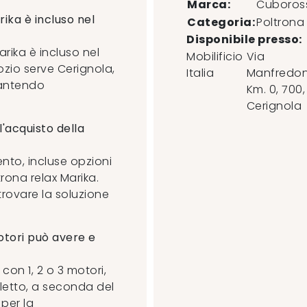
Marca:
Cuboros
ika è incluso nel
Categoria:
Poltrona
Disponibile presso:
arika è incluso nel
Mobilificio
Via
ozio serve Cerignola,
Italia
Manfredon
rantendo
Km. 0, 700
,
Cerignola
l'acquisto della
ento, incluse opzioni
trona relax Marika.
trovare la soluzione
otori può avere e
con 1, 2 o 3 motori,
letto, a seconda del
 per la