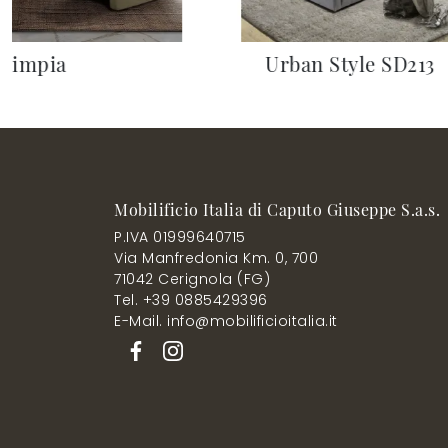
Olimpia
Urban Style SD213
Mobilificio Italia di Caputo Giuseppe S.a.s.
P.IVA 01999640715
Via Manfredonia Km. 0, 700
71042 Cerignola (FG)
Tel. +39 0885429396
E-Mail. info@mobilificioitalia.it