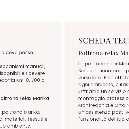
SCHEDA TEC
Poltrona relax Ma
a e dove posso
La poltrona relax Mar
meccanismi manuali,
Solution', incarna la 
isponibili e ricevere
versatilità. Progettat
redonia Km. 0, 700 a
ogni ambiente, è il ri
Offriamo un servizio
 poltrona relax Marika
montaggio professiona
Manfredonia e Orta N
a poltrona Marika.
un'assistenza post-ve
i materiali, tessuti e
funzionalità del tuo 
 tuo ambiente.