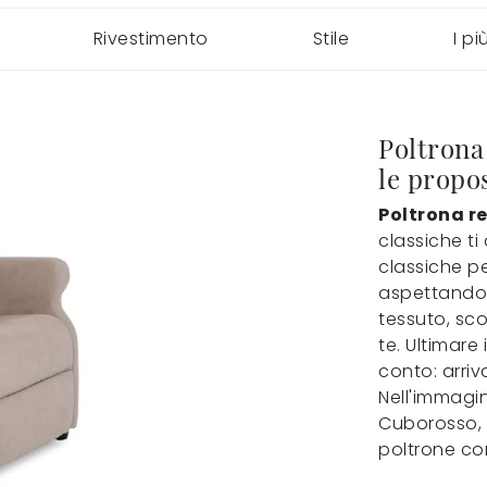
Rivestimento
Stile
I pi
Poltrona
le propos
Poltrona r
classiche t
classiche pe
aspettando 
tessuto, sco
te. Ultimare
conto: arriv
Nell'immagin
Cuborosso, s
poltrone co