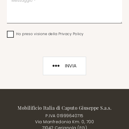
Ho preso visione della
Privacy Policy
INVIA
Mobilificio Italia di Caputo Giuseppe S.a.s.
P.IVA 01999640715
Via Manfredonia Km. 0, 700
71042 Cerignola (FG)