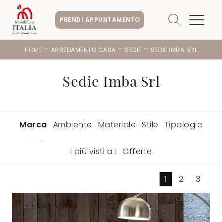
PRENDI APPUNTAMENTO
-
-
-
HOME
ARREDAMENTO CASA
SEDIE
SEDIE IMBA SRL
Sedie Imba Srl
Marca
Ambiente
Materiale
Stile
Tipologia
I più visti a :
Offerte
1
2
3