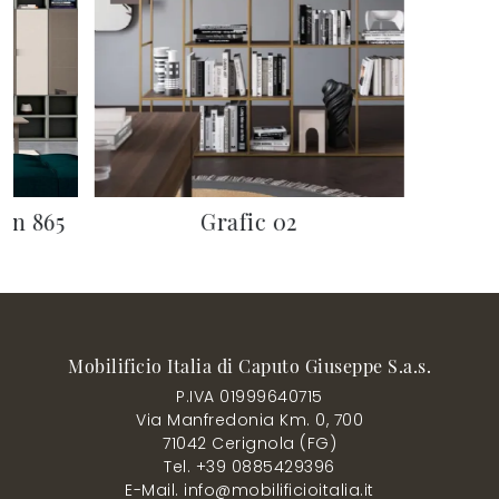
on 865
Grafic 02
Mobilificio Italia di Caputo Giuseppe S.a.s.
P.IVA 01999640715
Via Manfredonia Km. 0, 700
71042 Cerignola (FG)
Tel. +39 0885429396
E-Mail. info@mobilificioitalia.it