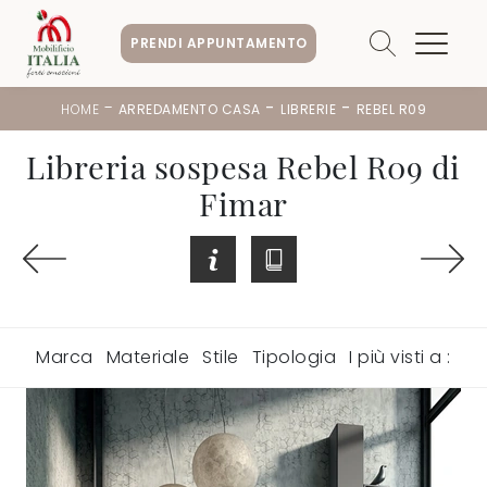
PRENDI APPUNTAMENTO
-
-
-
HOME
ARREDAMENTO CASA
LIBRERIE
REBEL R09
Libreria sospesa Rebel R09 di
Fimar
Marca
Materiale
Stile
Tipologia
I più visti a :