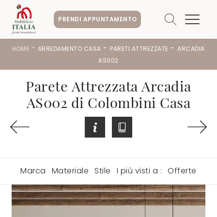
PRENDI APPUNTAMENTO
-
-
-
HOME
ARREDAMENTO CASA
PARETI ATTREZZATE
ARCADIA
AS002
Parete Attrezzata Arcadia
AS002 di Colombini Casa
Marca
Materiale
Stile
I più visti a :
Offerte