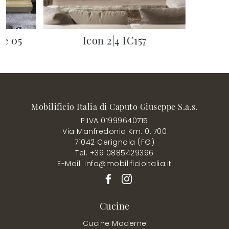
ne 05
Icon 2|4 IC157
Mobilificio Italia di Caputo Giuseppe S.a.s.
P.IVA 01999640715
Via Manfredonia Km. 0, 700
71042 Cerignola (FG)
Tel. +39 0885429396
E-Mail. info@mobilificioitalia.it
Cucine
Cucine Moderne