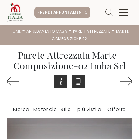
PRENDI APPUNTAMENTO
-
-
-
HOME
ARREDAMENTO CASA
PARETI ATTREZZATE
MARTE
COMPOSIZIONE 02
Parete Attrezzata Marte-
Composizione-02 Imba Srl
Marca
Materiale
Stile
I più visti a :
Offerte