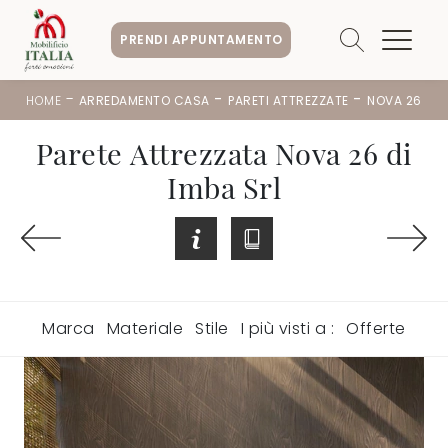
PRENDI APPUNTAMENTO
-
-
-
HOME
ARREDAMENTO CASA
PARETI ATTREZZATE
NOVA 26
Parete Attrezzata Nova 26 di
Imba Srl
Marca
Materiale
Stile
I più visti a :
Offerte