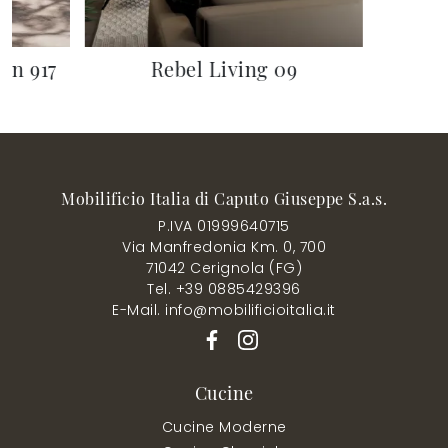
on 917
Rebel Living 09
Mobilificio Italia di Caputo Giuseppe S.a.s.
P.IVA 01999640715
Via Manfredonia Km. 0, 700
71042 Cerignola (FG)
Tel. +39 0885429396
E-Mail. info@mobilificioitalia.it
Cucine
Cucine Moderne