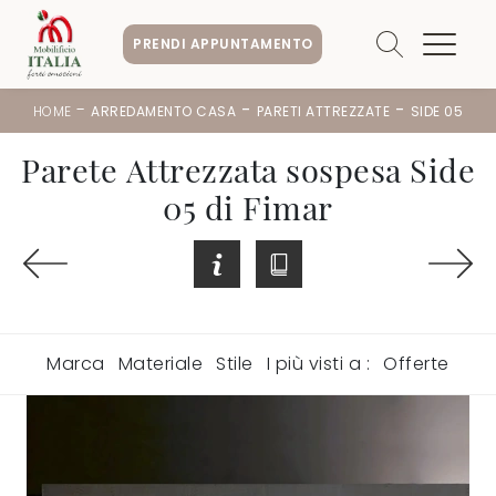
PRENDI APPUNTAMENTO
-
-
-
HOME
ARREDAMENTO CASA
PARETI ATTREZZATE
SIDE 05
Parete Attrezzata sospesa Side
05 di Fimar
Marca
Materiale
Stile
I più visti a :
Offerte