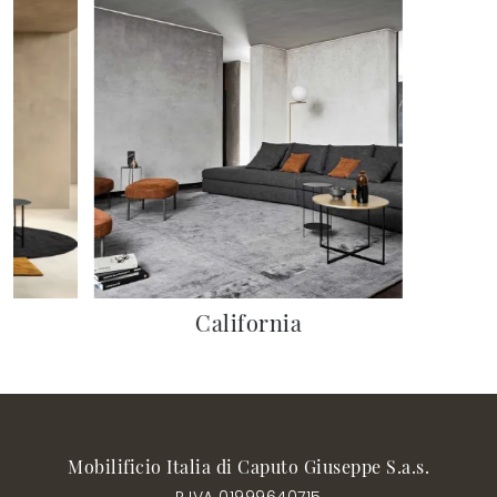
California
Mobilificio Italia di Caputo Giuseppe S.a.s.
P.IVA 01999640715