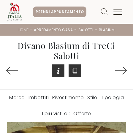
PRENDI APPUNTAMENTO
-
-
-
HOME
ARREDAMENTO CASA
SALOTTI
BLASIUM
Divano Blasium di TreCi
Salotti
Marca
Imbottiti
Rivestimento
Stile
Tipologia
I più visti a :
Offerte