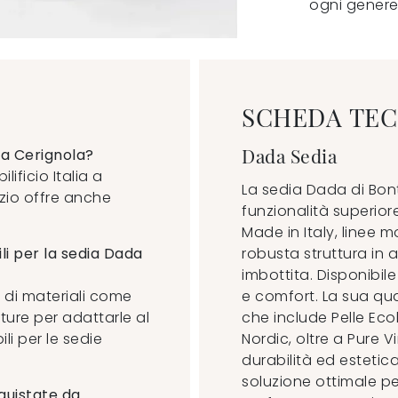
ogni genere
SCHEDA TEC
Dada Sedia
a Cerignola?
ificio Italia a
La sedia Dada di Bon
ozio offre anche
funzionalità superior
Made in Italy, linee 
li per la sedia Dada
robusta struttura in
imbottita. Disponibile
i di materiali come
e comfort. La sua qual
niture per adattarle al
che include Pelle Ec
li per le sedie
Nordic, oltre a Pure 
durabilità ed estetic
soluzione ottimale per
cquistate da