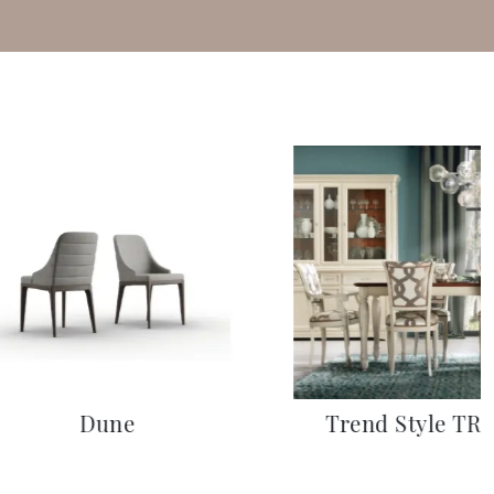
Dune
Trend Style TR1