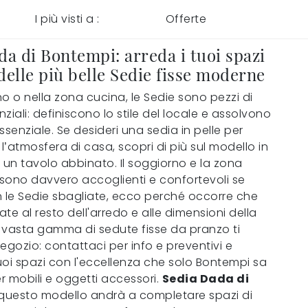
I più visti a :
Offerte
da di Bontempi: arreda i tuoi spazi
delle più belle Sedie fisse moderne
o o nella zona cucina, le Sedie sono pezzi di
ziali: definiscono lo stile del locale e assolvono
ssenziale. Se desideri una sedia in pelle per
 l’atmosfera di casa, scopri di più sul modello in
 un tavolo abbinato. Il soggiorno e la zona
sono davvero accoglienti e confortevoli se
n le Sedie sbagliate, ecco perché occorre che
te al resto dell'arredo e alle dimensioni della
 vasta gamma di sedute fisse da pranzo ti
egozio: contattaci per info e preventivi e
tuoi spazi con l'eccellenza che solo Bontempi sa
er mobili e oggetti accessori.
Sedia Dada di
 questo modello andrà a completare spazi di