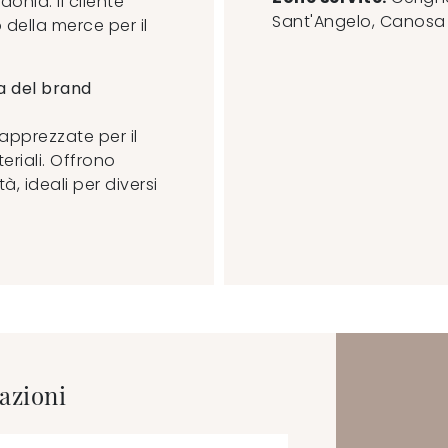
onia. Il cliente
Sant'Angelo, Canosa di
 della merce per il
da del brand
apprezzate per il
riali. Offrono
, ideali per diversi
azioni