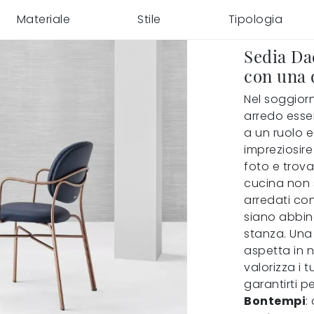
Materiale
Stile
Tipologia
Sedia Da
con una 
Nel soggiorn
arredo essen
a un ruolo e
impreziosire
foto e trova
cucina non 
arredati co
siano abbina
stanza. Una
aspetta in n
valorizza i 
garantirti p
Bontempi
: