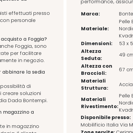
performance, assicur
isti effettuati presso
Marca:
Bont
to con personale
Pelle
Materiale:
Nordi
Kvadr
 acquisto a Foggia?
Dimensioni:
53 x 
e anche Foggia, sono
Altezza
ate per facilitare
49 c
Seduta:
ttamente in negozio.
Altezza con
67 c
er abbinare la sedia
Braccioli:
Materiali
Accia
possibilità di
Struttura:
i creare soluzioni
Pelle
Materiali
edia Dada Bontempi.
Nordi
Rivestimento:
Kvadr
in magazzino a
Disponibile presso:
Mobilificio Italia
Via M
ente in magazzino
Zone servite:
Cerigno