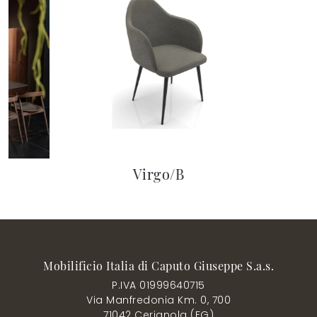
Virgo/B
Mobilificio Italia di Caputo Giuseppe S.a.s.
P.IVA 01999640715
Via Manfredonia Km. 0, 700
71042 Cerignola (FG)