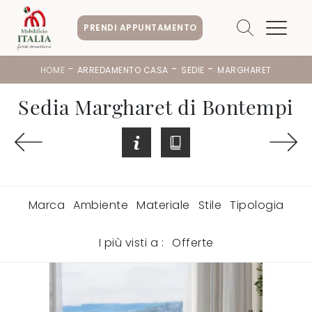
PRENDI APPUNTAMENTO
-
-
-
HOME
ARREDAMENTO CASA
SEDIE
MARGHARET
Sedia Margharet di Bontempi
Marca
Ambiente
Materiale
Stile
Tipologia
I più visti a :
Offerte