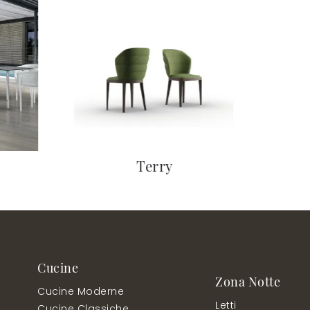
Terry
Cucine
Zona Notte
Cucine Moderne
Letti
Cucine Classiche