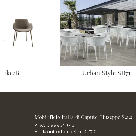
Duke/B
Urban Style SD71
Mobilificio Italia di Caputo Giuseppe S.a.s.
P.IVA 01999640715
Via Manfredonia Km. 0, 700