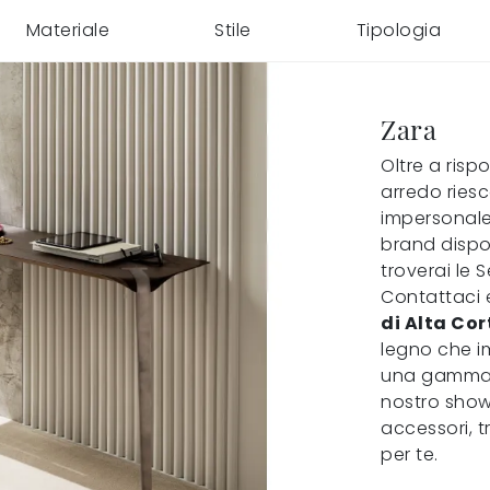
Materiale
Stile
Tipologia
Zara
Oltre a risp
arredo ries
impersonale 
brand dispo
troverai le 
Contattaci e
di Alta Cor
legno che im
una gamma qu
nostro show
accessori, t
per te.