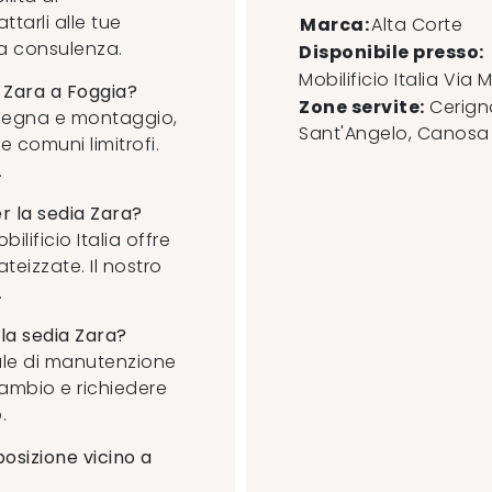
ttarli alle tue
Marca:
Alta Corte
na consulenza.
Disponibile presso:
Mobilificio Italia
Via M
a Zara a Foggia?
Zone servite:
Cerigno
 consegna e montaggio,
Sant'Angelo, Canosa di
 comuni limitrofi.
.
r la sedia Zara?
ilificio Italia offre
teizzate. Il nostro
.
r la sedia Zara?
ale di manutenzione
icambio e richiedere
.
posizione vicino a