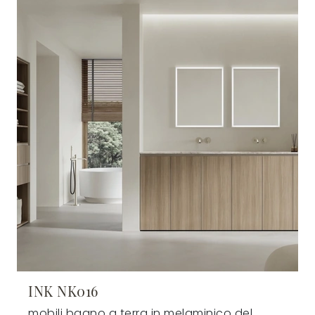
INK NK016
mobili bagno a terra in melaminico del