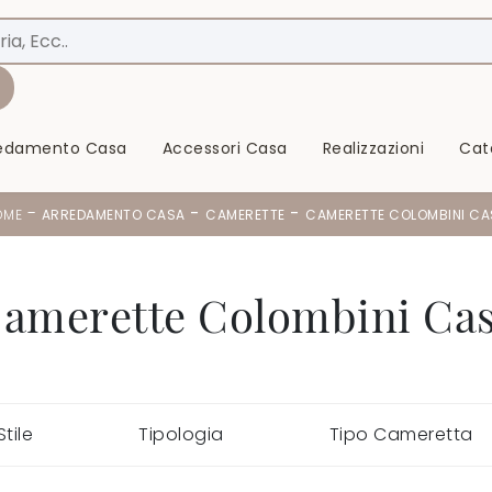
redamento Casa
Accessori Casa
Realizzazioni
Cat
-
-
-
OME
ARREDAMENTO CASA
CAMERETTE
CAMERETTE COLOMBINI CA
amerette Colombini Ca
Stile
Tipologia
Tipo Cameretta