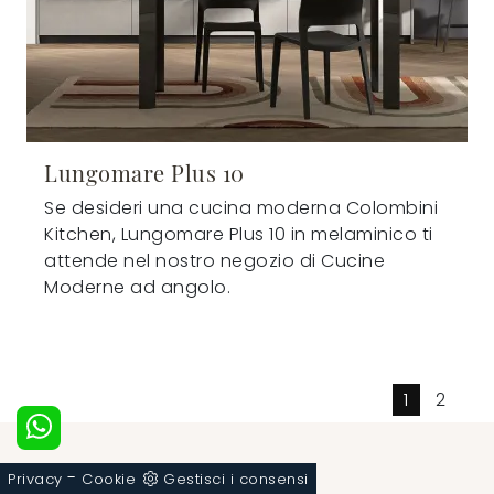
Lungomare Plus 10
Se desideri una cucina moderna Colombini
Kitchen, Lungomare Plus 10 in melaminico ti
attende nel nostro negozio di Cucine
Moderne ad angolo.
1
2
FAQ
-
Privacy
Cookie
Gestisci i consensi