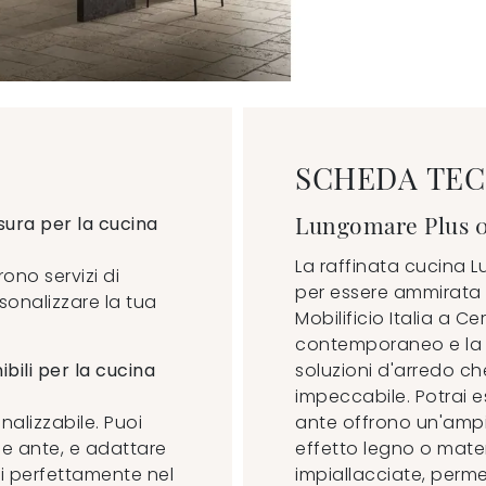
SCHEDA TEC
Lungomare Plus 
ura per la cucina
La raffinata cucina L
rono servizi di
per essere ammirata 
sonalizzare la tua
Mobilificio Italia a C
contemporaneo e la g
ibili per la cucina
soluzioni d'arredo ch
impeccabile. Potrai e
alizzabile. Puoi
ante offrono un'ampia
p e ante, e adattare
effetto legno o materi
si perfettamente nel
impiallacciate, perm