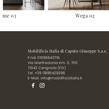
Time 03
Wega 02
Mobilificio Italia di Caputo Giuseppe S.a.s.
P.IVA 01999640715
Via Manfredonia Km. 0, 700
71042 Cerignola (FG)
Tel. +39 0885429396
E-Mail. info@mobilificioitalia.it