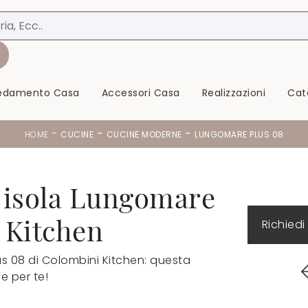
redamento Casa
Accessori Casa
Realizzazioni
Cat
-
-
-
HOME
CUCINE
CUCINE MODERNE
LUNGOMARE PLUS 08
 isola Lungomare
 Kitchen
Richiedi
us 08 di Colombini Kitchen: questa
e per te!