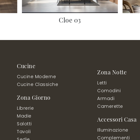
Cloe 03
Cucine
Zona Notte
Cucine Moderne
Letti
Cucine Classiche
Comodini
Zona Giorno
Armadi
Camerette
Librerie
Madie
Accessori Casa
Salotti
Illuminazione
Tavoli
Complementi
Sedie