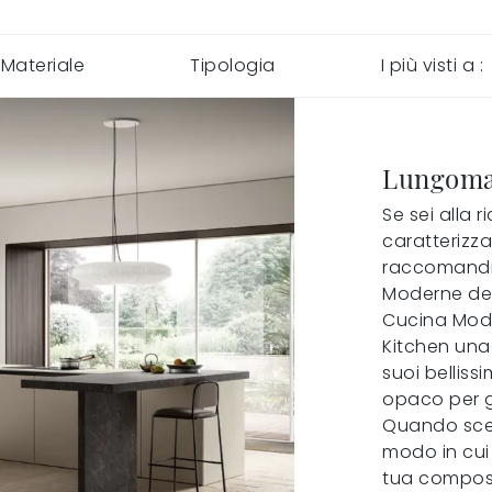
Materiale
Tipologia
I più visti a :
Lungoma
Se sei alla 
caratterizz
raccomandia
Moderne del
Cucina Mode
Kitchen una 
suoi bellissi
opaco per g
Quando sceg
modo in cui 
tua composi