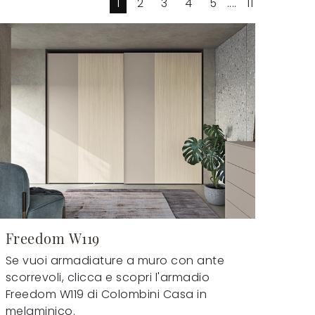
1
2
3
4
5
....
11
Freedom W119
Se vuoi armadiature a muro con ante
scorrevoli, clicca e scopri l'armadio
Freedom W119 di Colombini Casa in
melaminico.