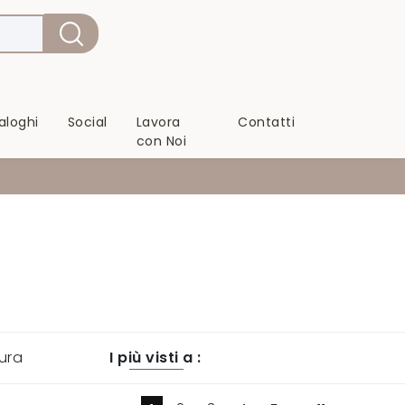
aloghi
Social
Lavora
Contatti
con Noi
ura
I più visti a :