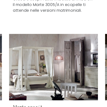
Il modello Marte 3005/A in ecopelle ti
attende nelle versioni matrimoniali.
Marte 3202/A