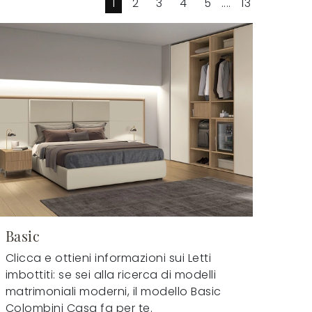
1
2
3
4
5
....
13
Basic
Clicca e ottieni informazioni sui Letti
imbottiti: se sei alla ricerca di modelli
matrimoniali moderni, il modello Basic
Colombini Casa fa per te.