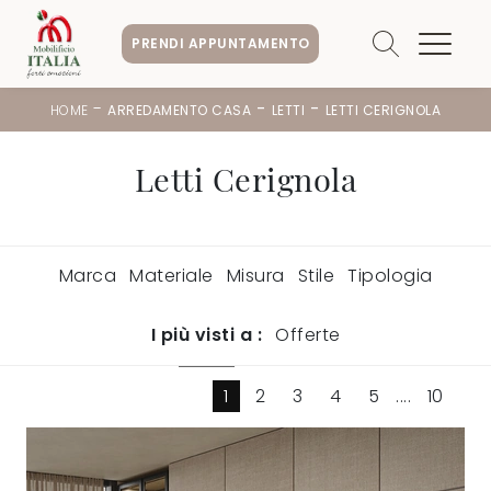
PRENDI APPUNTAMENTO
-
-
-
HOME
ARREDAMENTO CASA
LETTI
LETTI CERIGNOLA
Letti Cerignola
Marca
Materiale
Misura
Stile
Tipologia
I più visti a :
Offerte
1
2
3
4
5
....
10