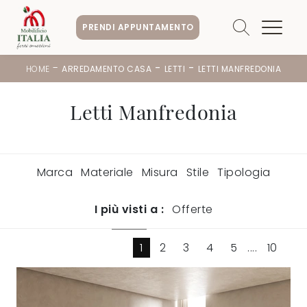
PRENDI APPUNTAMENTO
-
-
-
HOME
ARREDAMENTO CASA
LETTI
LETTI MANFREDONIA
Letti Manfredonia
Marca
Materiale
Misura
Stile
Tipologia
I più visti a :
Offerte
1
2
3
4
5
....
10