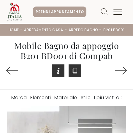
PRENDI APPUNTAMENTO
-
-
-
HOME
ARREDAMENTO CASA
ARREDO BAGNO
B201 BD001
Mobile Bagno da appoggio
B201 BD001 di Compab
Marca
Elementi
Materiale
Stile
I più visti a :