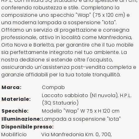
H.P.L. con finitura 3Q Statuario e uno spessore di 1 cm,
conferendo robustezza e stile. Completano la
composizione uno specchio "Wap" (75 x 120 cm) e
una moderna lampada a sospensione "Iota".
Offriamo un servizio di progettazione e consegna
professionale, attivo in località come Manfredonia,
Orta Nova e Barletta, per garantire che il tuo mobile
sia perfettamente integrato nel tuo ambiente. La
nostra dedizione si estende oltre l'acquisto,
assicurando un'assistenza post-vendita completa e
garanzie affidabili per la tua totale tranquillità.
Marca:
Compab
Laccato sabbiato (N1 nuvola), H.P.L.
Materiale:
(3Q Statuario)
Specchio:
Modello "Wap" W 75 x H 120 cm
Illuminazione:
Lampada a sospensione "Iota"
Disponibile presso:
Mobilificio
Via Manfredonia Km. 0, 700
,