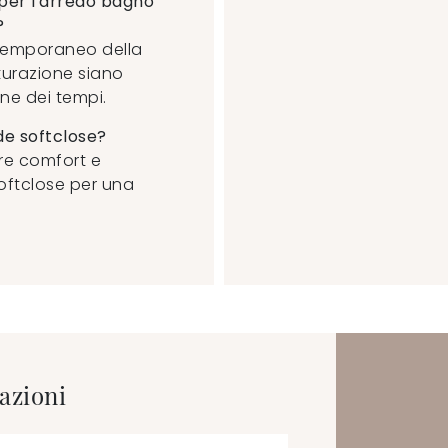
per l'arredo bagno
?
to temporaneo della
tturazione siano
one dei tempi.
de softclose?
ire comfort e
softclose per una
azioni