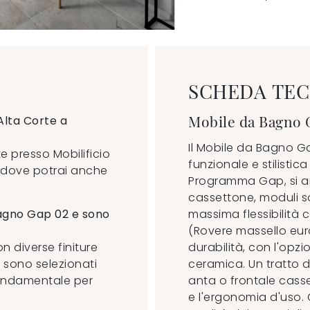
SCHEDA TEC
Mobile da Bagno 
Alta Corte a
Il Mobile da Bagno Ga
e presso Mobilificio
funzionale e stilistic
, dove potrai anche
Programma Gap, si art
cassettone, moduli sot
 bagno Gap 02 e sono
massima flessibilità 
(Rovere massello eur
 diverse finiture
durabilità, con l'opz
i sono selezionati
ceramica. Un tratto di
 fondamentale per
anta o frontale casset
e l'ergonomia d'uso. 