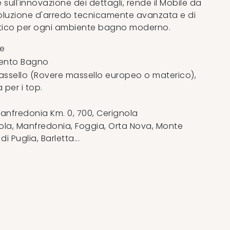
e sull'innovazione dei dettagli, rende il Mobile da
luzione d'arredo tecnicamente avanzata e di
tico per ogni ambiente bagno moderno.
te
ento Bagno
ssello (Rovere massello europeo o materico),
 per i top.
anfredonia Km. 0, 700
,
Cerignola
la, Manfredonia, Foggia, Orta Nova, Monte
 Puglia, Barletta...