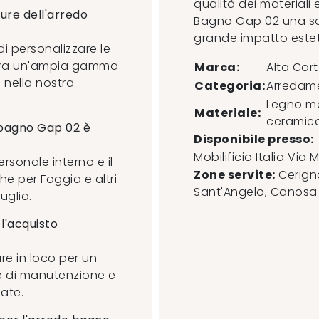
qualità dei materiali 
ture dell'arredo
Bagno Gap 02 una so
grande impatto este
 di personalizzare le
e tra un'ampia gamma
Marca:
Alta Cor
i nella nostra
Categoria:
Arredam
Legno ma
Materiale:
ceramica
o bagno Gap 02 è
Disponibile presso:
Mobilificio Italia
Via M
ersonale interno e il
Zone servite:
Cerigno
e per Foggia e altri
Sant'Angelo, Canosa di
uglia.
 l'acquisto
ure in loco per un
le di manutenzione e
ate.