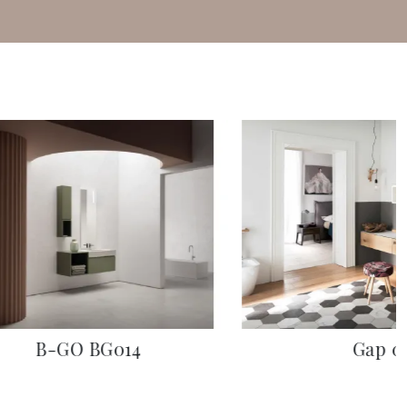
B-GO BG014
Gap 0