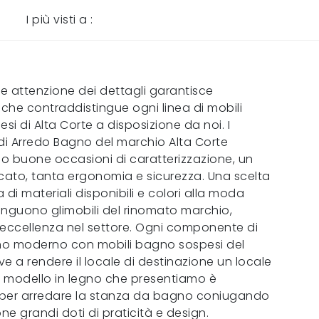
I più visti a :
e attenzione dei dettagli garantisce
 che contraddistingue ogni linea di mobili
i di Alta Corte a disposizione da noi. I
i Arredo Bagno del marchio Alta Corte
o buone occasioni di caratterizzazione, un
rcato, tanta ergonomia e sicurezza. Una scelta
a di materiali disponibili e colori alla moda
inguono glimobili del rinomato marchio,
 eccellenza nel settore. Ogni componente di
o moderno con mobili bagno sospesi del
e a rendere il locale di destinazione un locale
Il modello in legno che presentiamo è
per arredare la stanza da bagno coniugando
one grandi doti di praticità e design.