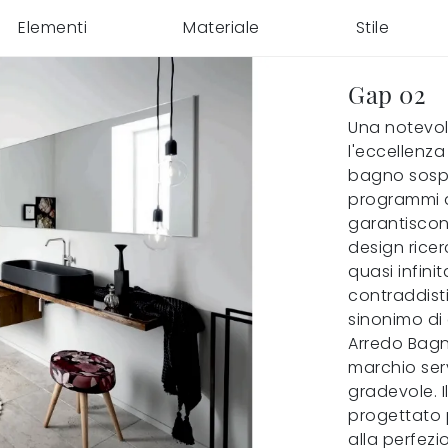
Elementi
Materiale
Stile
Gap 02
Una notevol
l'eccellenza
bagno sospes
programmi d
garantiscon
design rice
quasi infinit
contraddist
sinonimo di
Arredo Bagn
marchio serv
gradevole. 
progettato 
alla perfezi