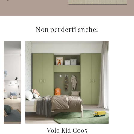
Non perderti anche:
0
Volo Kid C005