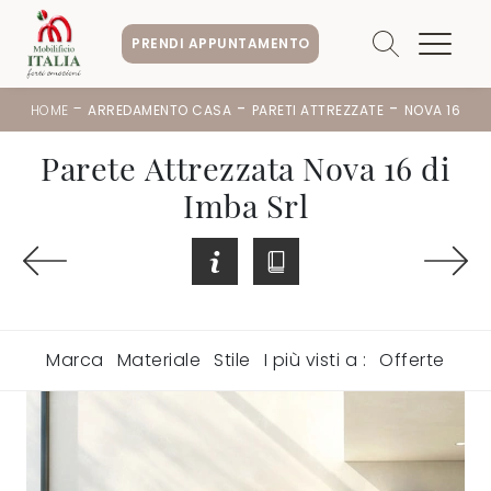
PRENDI APPUNTAMENTO
-
-
-
HOME
ARREDAMENTO CASA
PARETI ATTREZZATE
NOVA 16
Parete Attrezzata Nova 16 di
Imba Srl
Marca
Materiale
Stile
I più visti a :
Offerte