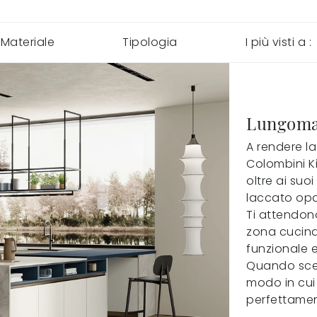
Materiale
Tipologia
I più visti a :
Lungoma
A rendere l
Colombini Ki
oltre ai suoi
laccato opa
Ti attendon
zona cucina,
funzionale 
Quando sceg
modo in cui 
perfettamen