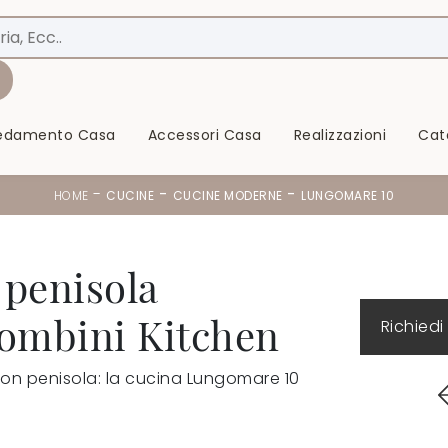
redamento Casa
Accessori Casa
Realizzazioni
Cat
-
-
-
HOME
CUCINE
CUCINE MODERNE
LUNGOMARE 10
penisola
ombini Kitchen
Richiedi
on penisola: la cucina Lungomare 10
!