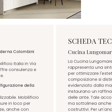
SCHEDA TEC
Cucina Lungomar
oderna Colombini
La Cucina Lungomare
ficio Italia in Via
rappresenta una sint
offre consulenza e
per ottimizzare l'este
e.
composizione si distin
figurazione della
evidenziato dalla mani
instaurano un raffina
zzabile. Mobilificio
delle ante. Tale acco
isure in loco per
ma sottolinea anche l
nze, anche con
costruttivi. Per un'an