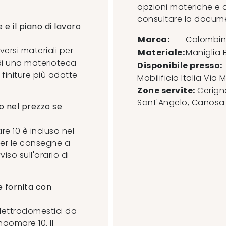
opzioni materiche e de
consultare la docume
 e il piano di lavoro
Marca:
Colombin
versi materiali per
Materiale:
Maniglia B
e di una materioteca
Disponibile presso:
 finiture più adatte
Mobilificio Italia
Via M
Zone servite:
Cerigno
Sant'Angelo, Canosa di
o nel prezzo se
re 10 è incluso nel
per le consegne a
iso sull'orario di
 fornita con
 elettrodomestici da
ngomare 10. Il