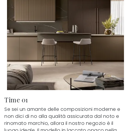
Time 01
Se sei un amante delle composizioni moderne e
non dici di no alla qualità assicurata dal noto e
rinomato marchio, allora il nostro negozio è il
luogo ideale. Il modello in laccato opaco nella