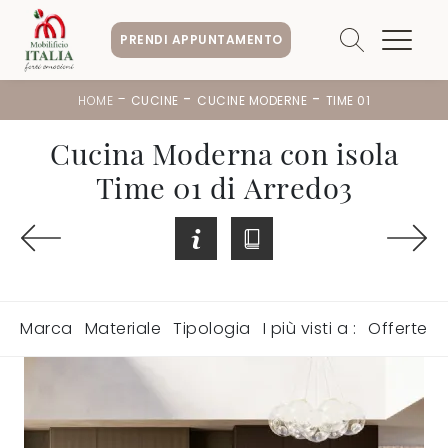
PRENDI APPUNTAMENTO
-
-
-
HOME
CUCINE
CUCINE MODERNE
TIME 01
Cucina Moderna con isola
Time 01 di Arredo3
Marca
Materiale
Tipologia
I più visti a :
Offerte