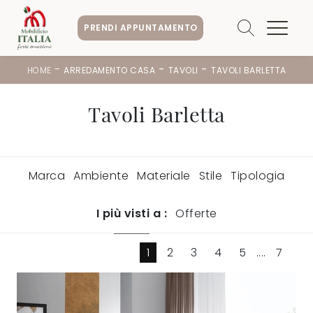
PRENDI APPUNTAMENTO
-
-
-
HOME
ARREDAMENTO CASA
TAVOLI
TAVOLI BARLETTA
Tavoli Barletta
Marca
Ambiente
Materiale
Stile
Tipologia
I più visti a :
Offerte
1
2
3
4
5
....
7