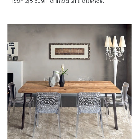
Icon 2|5 6091T di Imba Srl ti attende.