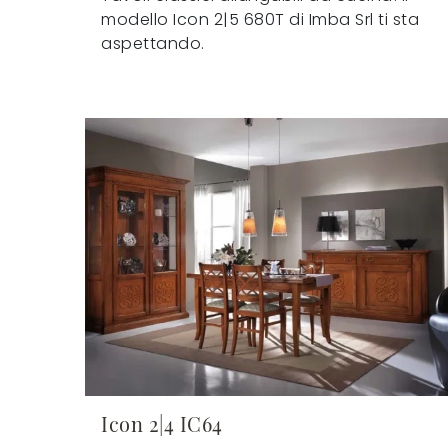
modello Icon 2|5 680T di Imba Srl ti sta
aspettando.
Icon 2|4 IC64