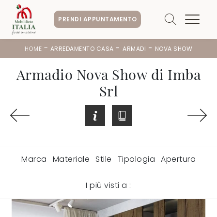
PRENDI APPUNTAMENTO
-
-
-
HOME
ARREDAMENTO CASA
ARMADI
NOVA SHOW
Armadio Nova Show di Imba
Srl
Marca
Materiale
Stile
Tipologia
Apertura
I più visti a :