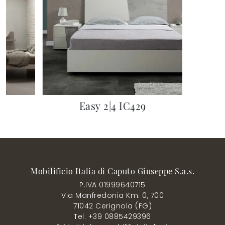
7
Easy 2|4 IC429
Mobilificio Italia di Caputo Giuseppe S.a.s.
P.IVA 01999640715
Via Manfredonia Km. 0, 700
71042 Cerignola (FG)
Tel. +39 0885429396