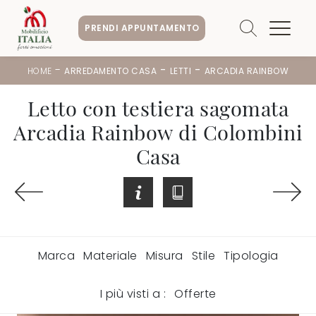
PRENDI APPUNTAMENTO
-
-
-
HOME
ARREDAMENTO CASA
LETTI
ARCADIA RAINBOW
Letto con testiera sagomata
Arcadia Rainbow di Colombini
Casa
Marca
Materiale
Misura
Stile
Tipologia
I più visti a :
Offerte