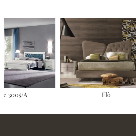
te 3005/A
Flò