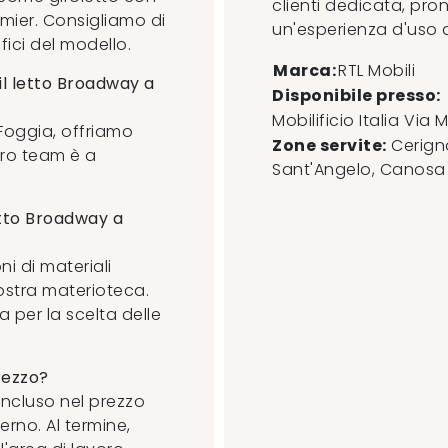
clienti dedicata, pro
mier. Consigliamo di
un'esperienza d'uso
fici del modello.
Marca:
RTL Mobili
il letto Broadway a
Disponibile presso:
Mobilificio Italia
Via M
 Foggia, offriamo
Zone servite:
Cerigno
tro team è a
Sant'Angelo, Canosa di
letto Broadway a
i di materiali
nostra materioteca.
 per la scelta delle
rezzo?
 incluso nel prezzo
erno. Al termine,