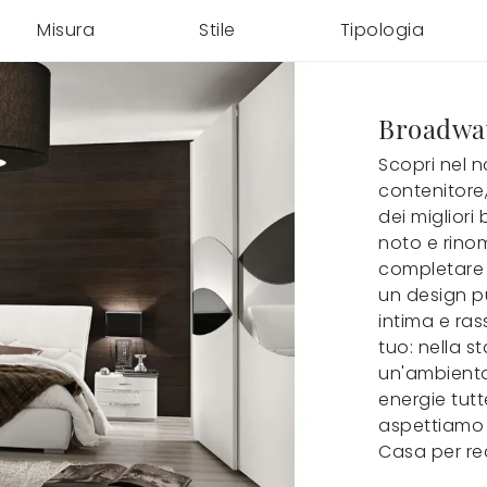
Misura
Stile
Tipologia
Broadwa
Scopri nel 
contenitore,
dei migliori
noto e rinom
completare 
un design pu
intima e ras
tuo: nella s
un'ambientaz
energie tutte
aspettiamo 
Casa per rea