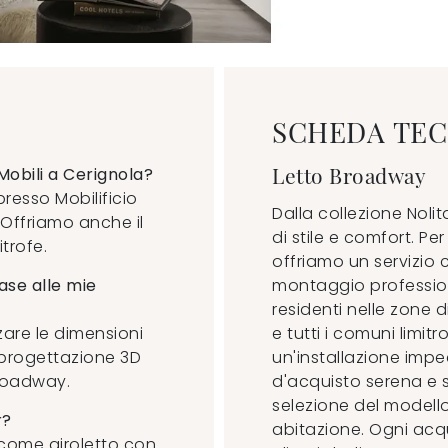
SCHEDA TEC
Letto Broadway
Mobili a Cerignola?
resso Mobilificio
Dalla collezione Nolit
 Offriamo anche il
di stile e comfort. P
trofe.
offriamo un servizio
ase alle mie
montaggio professiona
residenti nelle zone 
zzare le dimensioni
e tutti i comuni limi
i progettazione 3D
un'installazione imp
 Broadway.
d'acquisto serena e
selezione del modello
r?
abitazione. Ogni acq
a come giroletto con