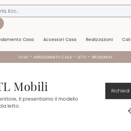
redamento Casa
Accessori Casa
Realizzazioni
Cat
-
-
-
HOME
ARREDAMENTO CASA
LETTI
BROADWAY
TL Mobili
Richiedi
tenitore, ti presentiamo il modello
da letto.