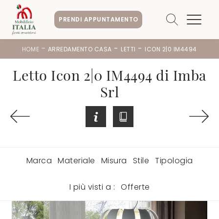
PRENDI APPUNTAMENTO
-
-
-
HOME
ARREDAMENTO CASA
LETTI
ICON 2|0 IM4494
Letto Icon 2|0 IM4494 di Imba
Srl
Marca
Materiale
Misura
Stile
Tipologia
I più visti a :
Offerte