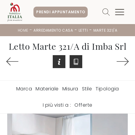
PRENDI APPUNTAMENTO
-
-
-
HOME
ARREDAMENTO CASA
LETTI
MARTE 321/A
Letto Marte 321/A di Imba Srl
Marca
Materiale
Misura
Stile
Tipologia
I più visti a :
Offerte