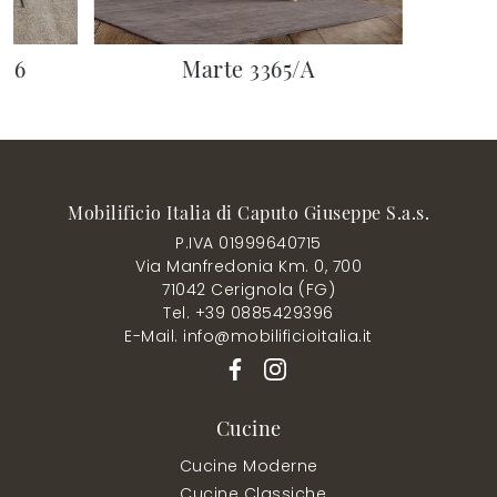
 06
Marte 3365/A
Mobilificio Italia di Caputo Giuseppe S.a.s.
P.IVA 01999640715
Via Manfredonia Km. 0, 700
71042 Cerignola (FG)
Tel. +39 0885429396
E-Mail. info@mobilificioitalia.it
Cucine
Cucine Moderne
Cucine Classiche