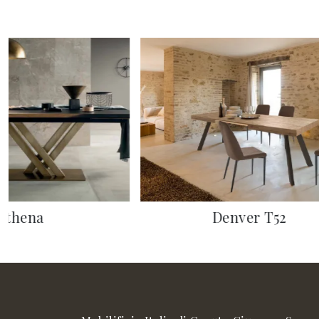
Athena
Denver T52