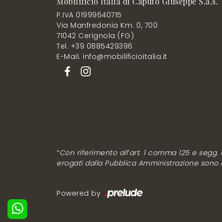
Mobilificio Italia di Caputo Giuseppe S.a.s.
P.IVA 01999640715
Via Manfredonia Km. 0, 700
71042 Cerignola (FG)
Tel. +39 0885429396
E-Mail. info@mobilificioitalia.it
“Con riferimento all’art. 1 comma 125 e segg. de
erogati dalla Pubblica Amministrazione sono rip
Powered by