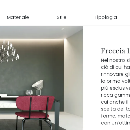
Materiale
Stile
Tipologia
Freccia 
Nel nostro s
ciò di cui h
rinnovare gl
la prima vol
più esclusi
ricca gamma 
cui anche il
scelta del t
forme, mater
con un'otti