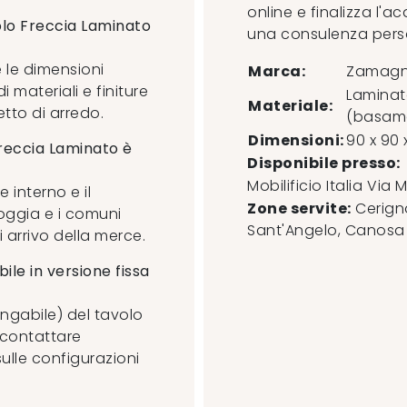
online e finalizza l'a
volo Freccia Laminato
una consulenza perso
re le dimensioni
Marca:
Zamag
 materiali e finiture
Laminato
Materiale:
etto di arredo.
(basam
Dimensioni:
90 x 90 
Freccia Laminato è
Disponibile presso:
Mobilificio Italia
Via M
 interno e il
Zone servite:
Cerigno
oggia e i comuni
Sant'Angelo, Canosa di
i arrivo della merce.
ile in versione fissa
ungabile) del tavolo
 contattare
 sulle configurazioni