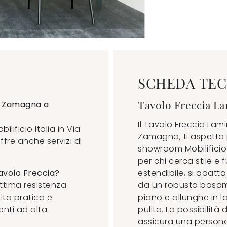
SCHEDA TEC
Tavolo Freccia L
to Zamagna a
Il Tavolo Freccia La
lificio Italia in Via
Zamagna, ti aspetta 
fre anche servizi di
showroom Mobilificio
per chi cerca stile e 
tavolo Freccia?
estendibile, si adatta
ottima resistenza
da un robusto basame
elta pratica e
piano e allunghe in 
enti ad alta
pulita. La possibilità
assicura una persona