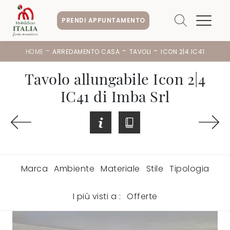
PRENDI APPUNTAMENTO
-
-
-
HOME
ARREDAMENTO CASA
TAVOLI
ICON 2|4 IC41
Tavolo allungabile Icon 2|4
IC41 di Imba Srl
Marca
Ambiente
Materiale
Stile
Tipologia
I più visti a :
Offerte