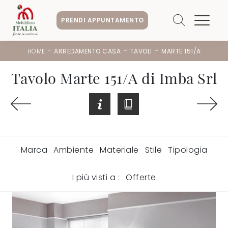
PRENDI APPUNTAMENTO
-
-
-
HOME
ARREDAMENTO CASA
TAVOLI
MARTE 151/A
Tavolo Marte 151/A di Imba Srl
Marca
Ambiente
Materiale
Stile
Tipologia
I più visti a :
Offerte