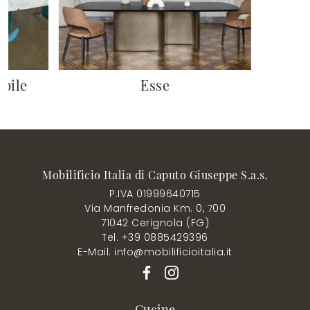
bile
Esse
Mobilificio Italia di Caputo Giuseppe S.a.s.
P.IVA 01999640715
Via Manfredonia Km. 0, 700
71042 Cerignola (FG)
Tel. +39 0885429396
E-Mail. info@mobilificioitalia.it
Cucine