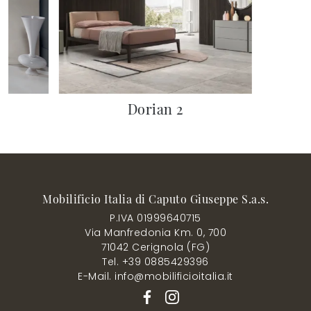
Dorian 2
Mobilificio Italia di Caputo Giuseppe S.a.s.
P.IVA 01999640715
Via Manfredonia Km. 0, 700
71042 Cerignola (FG)
Tel. +39 0885429396
E-Mail. info@mobilificioitalia.it