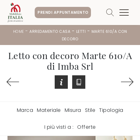
PRENDI APPUNTAMENTO
-
-
-
HOME
ARREDAMENTO CASA
LETTI
MARTE 610/A CON
DECORO
Letto con decoro Marte 610/A
di Imba Srl
Marca
Materiale
Misura
Stile
Tipologia
I più visti a :
Offerte